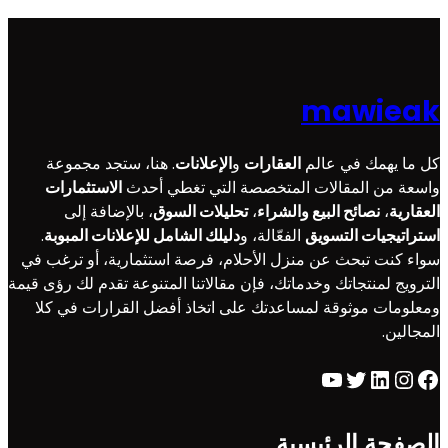
mawieak
كل ما يهمك في عالم
العقارات
و
الإعلانات
. هنا، ستجد مجموعة
واسعة من المقالات المتخصصة التي تغطي أحدث
الاستثمارات
العقارية
،
نصائح البيع والشراء
،
تحليلات السوق
، بالإضافة إلى
استراتيجيات التسويق
الفعّالة، و
دليلك الشامل للإعلانات المبوبة
.
سواء كنت تبحث عن منزل الأحلام، فرصة استثمارية، أو ترغب في
الترويج لمنتجاتك وخدماتك، فإن مقالاتنا المتنوعة تقدم لك رؤى قيمة
ومعلومات موثوقة لمساعدتك على اتخاذ أفضل القرارات في كلا
المجالين.
YouTube
Twitter
LinkedIn
Instagram
Facebook
الصفحة الرئيسية