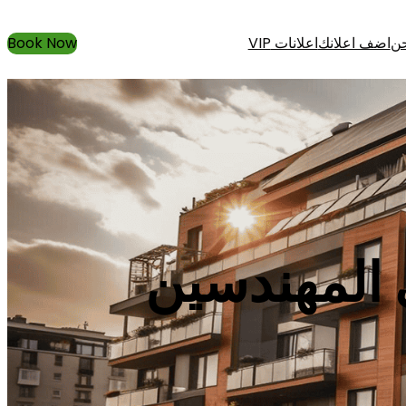
حن
اضف اعلانك
اعلانات VIP
Book Now
المهندسين