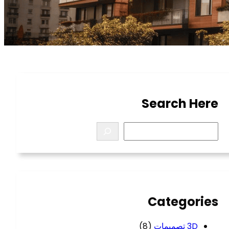
Search Here
S
e
a
r
c
h
Categories
3D تصميمات
(8)