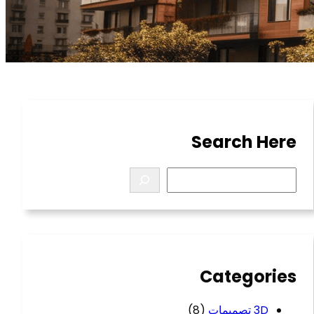
Search Here
S
e
a
r
c
h
Categories
3D تصميمات
(8)