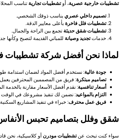
تشطيبات خارجية عصرية
، أو
تشطيبات تجارية
تناسب المحلات
تصميم داخلي عصري
يناسب ذوقك الشخصي.
تشطيبات فلل فاخرة
بأعلى معايير الدقة.
تشطيبات شقق حديثة
تجمع بين الراحة والجمال.
خدمات
تجديد وصيانة
للمباني القديمة لتصبح وكأنها جدي
لماذا نحن أفضل شركة تشطيبات في
جودة عالية
: نستخدم أفضل المواد لضمان استدامة طويل
تصاميم مبتكرة
: فريق من المصممين المحترفين يعمل 
أسعار تنافسية
: نقدم أفضل الأسعار مقارنة بالخدمة ال
التزام بالمواعيد
: نضمن لك تنفيذ مشروعك في الوقت ال
فريق عمل محترف
: خبراء في تنفيذ المشاريع السكنية 
شقق وفلل بتصاميم تحبس الأنفاس
سواء كنت تبحث عن
تشطيبات مودرن
أو كلاسيكية، نحن ق