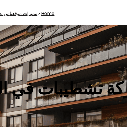
Home
مميزات موقعنا
من ن
ة تشطيبات في الش