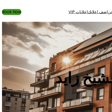
حن
اضف اعلانك
اعلانات VIP
Book Now
يخ زايد