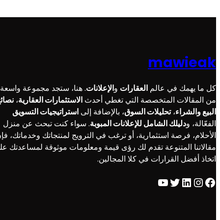
mawieak
كل ما يهمك في عالم
العقارات
و
الإعلانات
. هنا، ستجد مجموعة واسعة
من المقالات المتخصصة التي تغطي أحدث
الاستثمارات العقارية
،
نصائ
البيع والشراء
،
تحليلات السوق
، بالإضافة إلى
استراتيجيات التسويق
الفعّالة، و
دليلك الشامل للإعلانات المبوبة
. سواء كنت تبحث عن منزل
الأحلام، فرصة استثمارية، أو ترغب في الترويج لمنتجاتك وخدماتك، فإ
مقالاتنا المتنوعة تقدم لك رؤى قيمة ومعلومات موثوقة لمساعدتك عل
اتخاذ أفضل القرارات في كلا المجالين.
YouTube
Twitter
LinkedIn
Instagram
Facebook