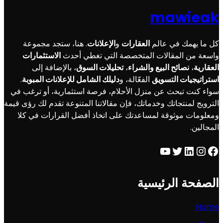
mawieak
كل ما يهمك في عالم
العقارات
و
الإعلانات
. هنا، ستجد مجموعة
واسعة من المقالات المتخصصة التي تغطي أحدث
الاستثمارات
العقارية
،
نصائح البيع والشراء
،
تحليلات السوق
، بالإضافة إلى
استراتيجيات التسويق
الفعّالة، و
دليلك الشامل للإعلانات المبوبة
.
سواء كنت تبحث عن منزل الأحلام، فرصة استثمارية، أو ترغب في
الترويج لمنتجاتك وخدماتك، فإن مقالاتنا المتنوعة تقدم لك رؤى قيمة
ومعلومات موثوقة لمساعدتك على اتخاذ أفضل القرارات في كلا
المجالين.
YouTube
Twitter
LinkedIn
Instagram
Facebook
الصفحة الرئيسية
Home
من نحن