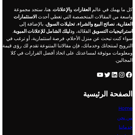
كل ما يهمك في عالم
العقارات
و
الإعلانات
. هنا، ستجد مجموعة
واسعة من المقالات المتخصصة التي تغطي أحدث
الاستثمارات
العقارية
،
نصائح البيع والشراء
،
تحليلات السوق
، بالإضافة إلى
استراتيجيات التسويق
الفعّالة، و
دليلك الشامل للإعلانات المبوبة
.
سواء كنت تبحث عن منزل الأحلام، فرصة استثمارية، أو ترغب في
الترويج لمنتجاتك وخدماتك، فإن مقالاتنا المتنوعة تقدم لك رؤى قيمة
ومعلومات موثوقة لمساعدتك على اتخاذ أفضل القرارات في كلا
المجالين.
YouTube
Twitter
LinkedIn
Instagram
Facebook
الصفحة الرئيسية
Home
من نحن
خدماتنا