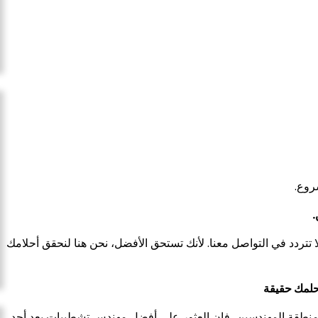
روع.
.
تتردد في التواصل معنا. لأنك تستحق الأفضل، نحن هنا لنحقق أحلامك
حلمك حقيقة
طقة المهندسين، فإن العثور على أفضل مهندس تشطيبات يعد أحد