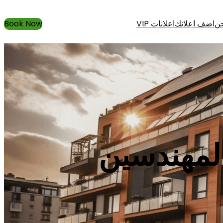
حن
اضف اعلانك
اعلانات VIP
Book Now
لمهندسين