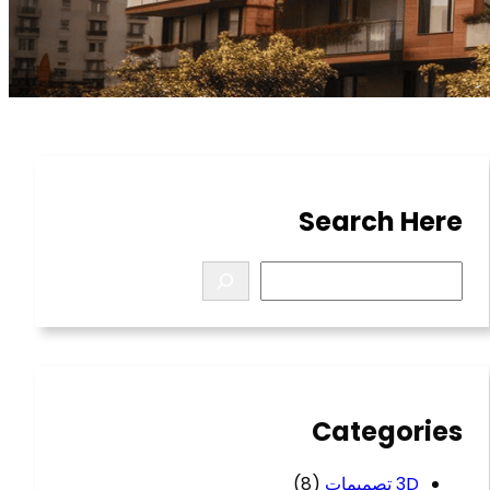
Search Here
S
e
a
r
c
h
Categories
3D تصميمات
(8)