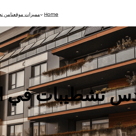
Home
مميزات موقعنا
من ن
س تشطيبات في ا