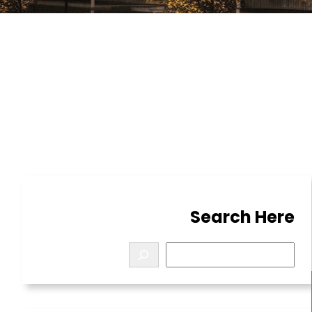
Search Here
S
e
a
r